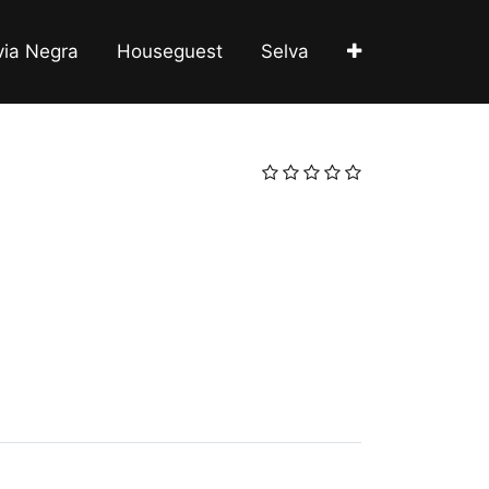
via Negra
Houseguest
Selva