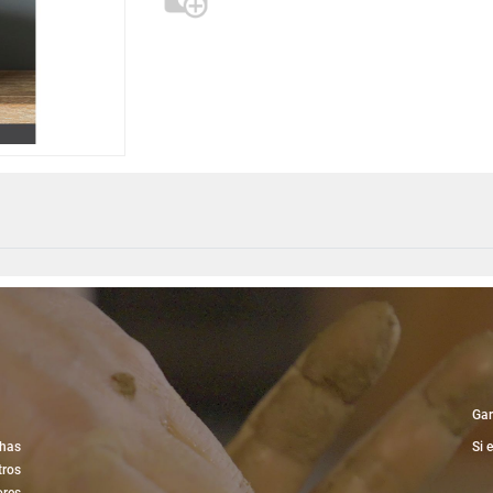
Gar
has
Si 
tros